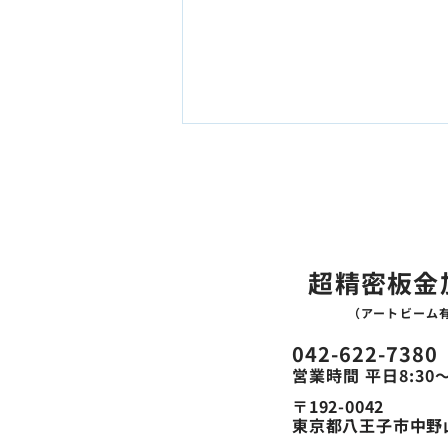
ファイバーレーザー溶接機の
新規導入のお知らせ
ASEA WELDING ファイバーレー
ザー溶接機（水冷1500W）を新
超精密板金
規導入しました このたび、当
社では ASEA WELDING ファイ
（アートビーム
バーレーザー溶接機（水冷
1500W） を導入しました。本設
042-622-7380
備は、 低ひずみ・高速・高品質
営業時間 平日8:30
な溶接が可能なファイバーレーザ
〒192-0042
ー溶接機で、薄板を中心とした精
東京都八王子市中野山
密溶接への対応力向上を目的とし