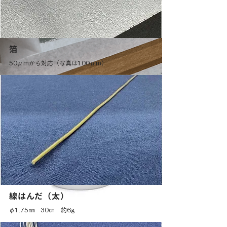
箔
50μmから対応（写真は100μm）
線はんだ（太）
φ1.75㎜ 30㎝ 約6g