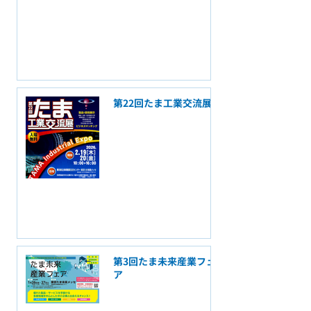
第22回たま工業交流展
第3回たま未来産業フェ
ア