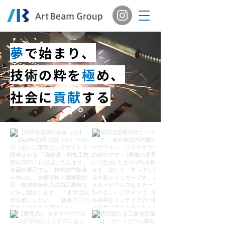
夢
で始まり、
技術の粋を
極
め、
​社会に
貢献
する